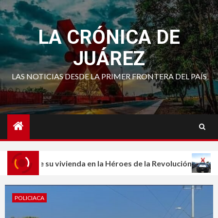
Saltar
al
LA CRÓNICA DE
contenido
JUÁREZ
LAS NOTICIAS DESDE LA PRIMER FRONTERA DEL PAÍS
 de su vivienda en la Héroes de la Revolución
Entrega 
3
POLICIACA
Vinculan a proceso a presunta