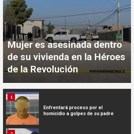
secuestradora
4
Mesa de Seguridad y Justicia
atiende tema migratorio
Mujer es asesinada dentro
de su vivienda en la Héroes
5
de la Revolución
Giran orden de aprehensión
contra presuntos homicidas
1
Enfrentará proceso por el
homicidio a golpes de su padre
2