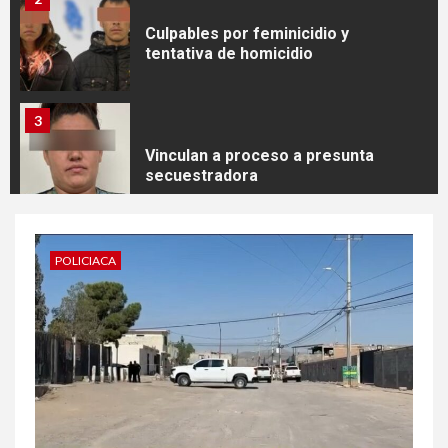
Culpables por feminicidio y
tentativa de homicidio
3
Vinculan a proceso a presunta
secuestradora
4
POLICIACA
Mesa de Seguridad y Justicia
atiende tema migratorio
5
Giran orden de aprehensión
contra presuntos homicidas