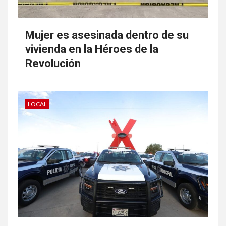
1
Mujer es asesinada dentro de su
Enfrentará proceso por el
homicidio a golpes de su padre
vivienda en la Héroes de la
Revolución
2
Culpables por feminicidio y
LOCAL
tentativa de homicidio
3
Vinculan a proceso a presunta
secuestradora