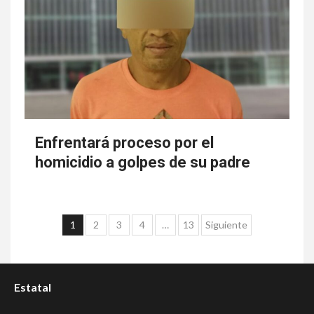
Enfrentará proceso por el
homicidio a golpes de su padre
Paginación
1
2
3
4
…
13
Siguiente
de
entradas
Estatal